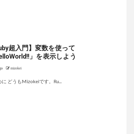
uby超入門】変数を使って
elloWorld!!」を表示しよう
go
mizokei
に どうもMizokeiです。Ru...