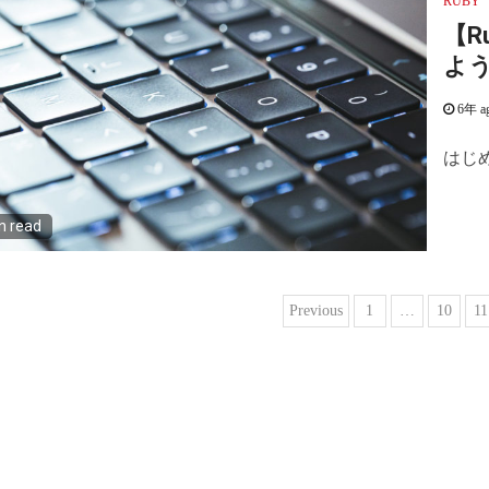
RUBY
【R
よ
6年 a
はじめ
n read
投
Previous
1
…
10
11
稿
ナ
ビ
ゲ