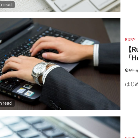
n read
RUBY
【R
「H
6年 a
はじめ
n read