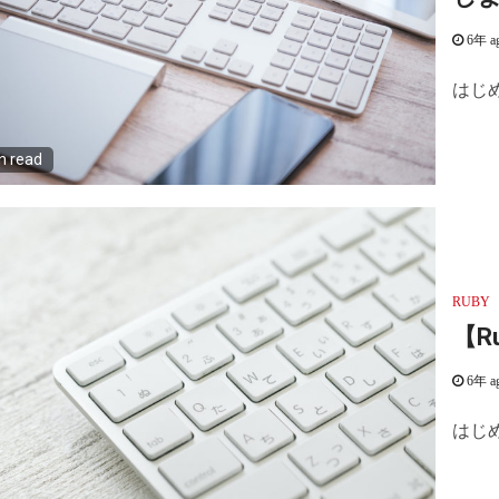
6年 a
はじめ
n read
RUBY
【R
6年 a
はじめ