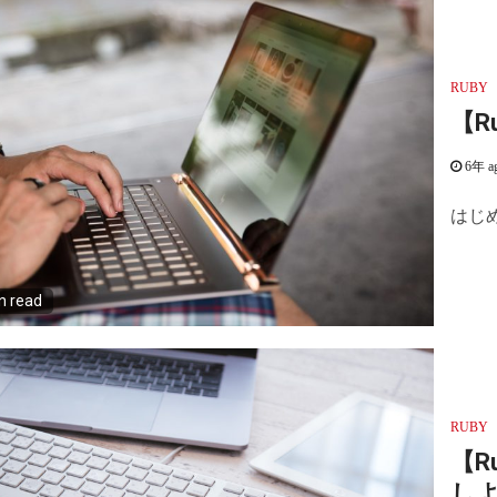
RUBY
【R
6年 a
はじめ
n read
RUBY
【R
し