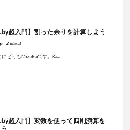
uby超入門】割った余りを計算しよう
go
mizokei
に どうもMizokeiです。Ru...
uby超入門】変数を使って四則演算を
よう