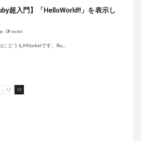
uby超入門】「HelloWorld!!」を表示し
う
go
mizokei
に どうもMizokeiです。Ru...
12
13