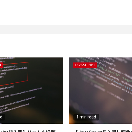
T
JAVASCRIPT
ad
1 min read