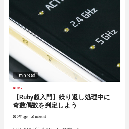
1 min read
RUBY
【Ruby超入門】繰り返し処理中に
奇数偶数を判定しよう
6年 ago
mizokei