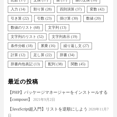
乱数
(17)
交換
(17)
値
(17)
値の交換
(16)
入力
(14)
割り算
(28)
四則演算
(37)
変数
(42)
引き算
(22)
引数
(23)
掛け算
(30)
数値
(20)
数値のリスト
(68)
文字列
(13)
文字列のリスト
(52)
文字列表示
(19)
条件分岐
(18)
累乗
(16)
繰り返し文
(27)
計算
(12)
足し算
(22)
辞書
(34)
辞書内包表記
(13)
配列
(38)
関数
(45)
最近の投稿
【PHP】パッケージマネージャーをインストールする
【composer】
2021年9月2日
【JavaScript超入門】リストを逆順にしよう
2020年11月7
日