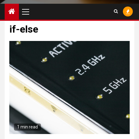
Primary
Menu
if-else
1 min read