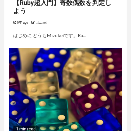
【Ruby超入門】奇数偶数を判定し
よう
6年 ago
mizokei
はじめに どうもMizokeiです。Ru...
1 min read