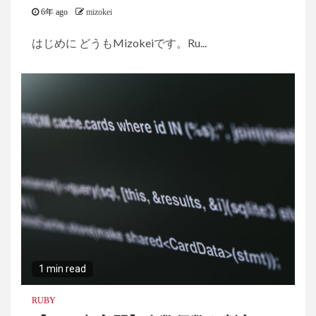
6年 ago
mizokei
はじめに どうもMizokeiです。Ru...
1 min read
RUBY