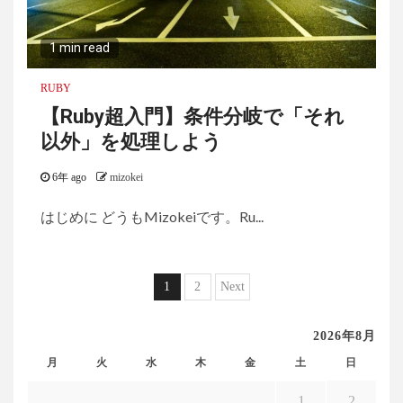
1 min read
RUBY
【Ruby超入門】条件分岐で「それ
以外」を処理しよう
6年 ago
mizokei
はじめに どうもMizokeiです。Ru...
投
1
2
Next
稿
2026年8月
ナ
月
火
水
木
金
土
日
ビ
1
2