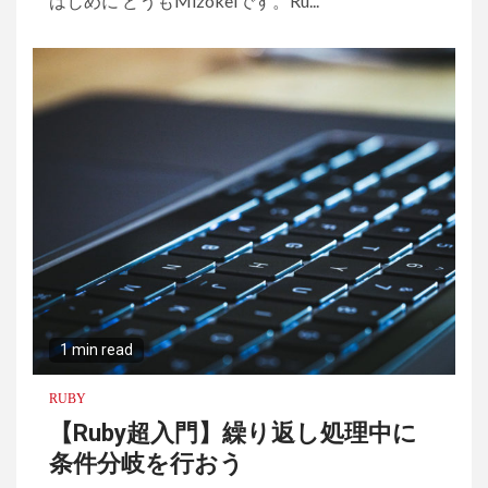
はじめに どうもMizokeiです。Ru...
1 min read
RUBY
【Ruby超入門】繰り返し処理中に
条件分岐を行おう