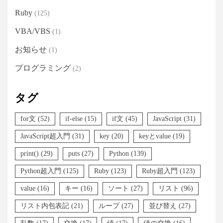
Ruby
(125)
VBA/VBS
(1)
お知らせ
(1)
プログラミング
(2)
タグ
for文
(52)
if-else
(15)
if文
(45)
JavaScript
(31)
JavaScript超入門
(31)
key
(20)
keyとvalue
(19)
print()
(29)
puts
(27)
Python
(139)
Python超入門
(125)
Ruby
(123)
Ruby超入門
(123)
value
(16)
キー
(16)
ソート
(27)
リスト
(96)
リスト内包表記
(21)
ループ
(27)
並び替え
(27)