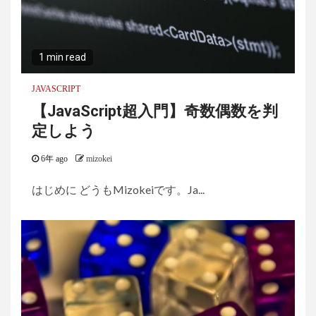
1 min read
JAVASCRIPT
【JavaScript超入門】奇数偶数を判
定しよう
6年 ago
mizokei
はじめに どうもMizokeiです。Ja...