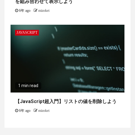
を組み合わせて表示しよう
6年 ago
mizokei
JAVASCRIPT
1 min read
【JavaScript超入門】リストの値を削除しよう
6年 ago
mizokei