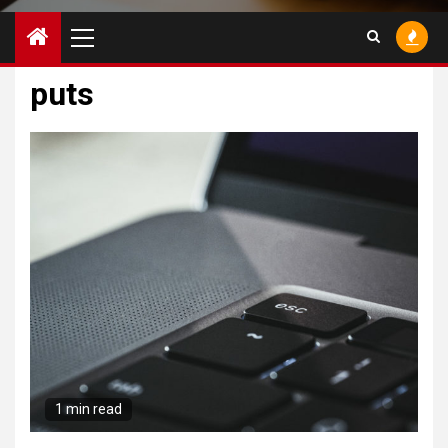
Primary
Menu
puts
1 min read