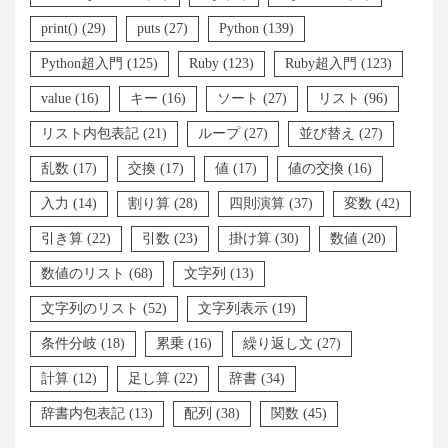
print()
(29)
puts
(27)
Python
(139)
Python超入門
(125)
Ruby
(123)
Ruby超入門
(123)
value
(16)
キー
(16)
ソート
(27)
リスト
(96)
リスト内包表記
(21)
ループ
(27)
並び替え
(27)
乱数
(17)
交換
(17)
値
(17)
値の交換
(16)
入力
(14)
割り算
(28)
四則演算
(37)
変数
(42)
引き算
(22)
引数
(23)
掛け算
(30)
数値
(20)
数値のリスト
(68)
文字列
(13)
文字列のリスト
(52)
文字列表示
(19)
条件分岐
(18)
累乗
(16)
繰り返し文
(27)
計算
(12)
足し算
(22)
辞書
(34)
辞書内包表記
(13)
配列
(38)
関数
(45)