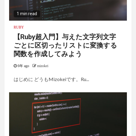
1 min read
RUBY
【Ruby超入門】与えた文字列文字
ごとに区切ったリストに変換する
関数を作成してみよう
6年 ago
mizokei
はじめに どうもMizokeiです。Ru...