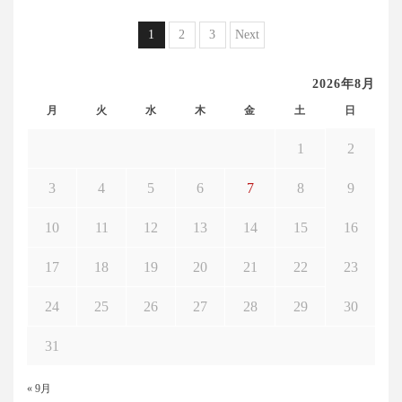
投
1
2
3
Next
稿
2026年8月
ナ
月
火
水
木
金
土
日
ビ
ゲ
1
2
ー
3
4
5
6
7
8
9
シ
10
11
12
13
14
15
16
ョ
ン
17
18
19
20
21
22
23
24
25
26
27
28
29
30
31
« 9月