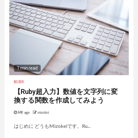
1 min read
RUBY
【Ruby超入力】数値を文字列に変
換する関数を作成してみよう
6年 ago
mizokei
はじめに どうもMizokeiです。Ru...