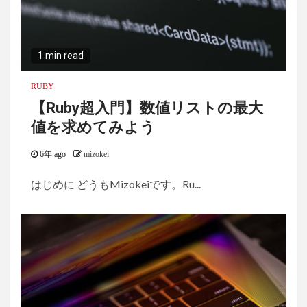
1 min read
RUBY
【Ruby超入門】数値リストの最大
値を求めてみよう
6年 ago
mizokei
はじめに どうもMizokeiです。Ru...