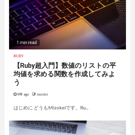
1 min read
RUBY
【Ruby超入門】数値のリストの平
均値を求める関数を作成してみよ
う
6年 ago
mizokei
はじめに どうもMizokeiです。Ru...