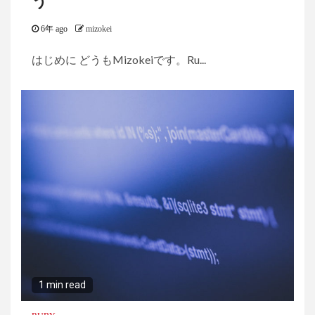
う
6年 ago
mizokei
はじめに どうもMizokeiです。Ru...
1 min read