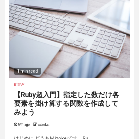
1 min read
RUBY
【Ruby超入門】指定した数だけ各
要素を掛け算する関数を作成して
みよう
6年 ago
mizokei
はじめに どうもMizokeiです。Ru...