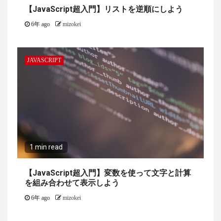
【JavaScript超入門】リストを逆順にしよう
6年 ago
mizokei
JAVASCRIPT
1 min read
【JavaScript超入門】変数を使って文字と計算
を組み合わせて表示しよう
6年 ago
mizokei