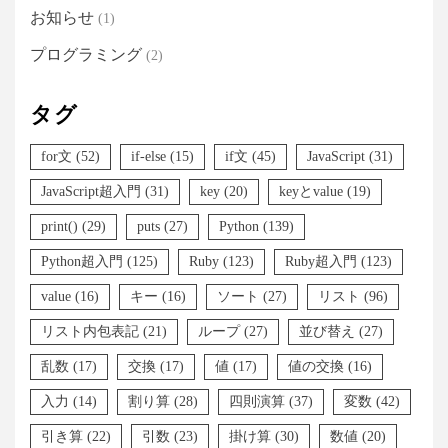
お知らせ
(1)
プログラミング
(2)
タグ
for文
(52)
if-else
(15)
if文
(45)
JavaScript
(31)
JavaScript超入門
(31)
key
(20)
keyとvalue
(19)
print()
(29)
puts
(27)
Python
(139)
Python超入門
(125)
Ruby
(123)
Ruby超入門
(123)
value
(16)
キー
(16)
ソート
(27)
リスト
(96)
リスト内包表記
(21)
ループ
(27)
並び替え
(27)
乱数
(17)
交換
(17)
値
(17)
値の交換
(16)
入力
(14)
割り算
(28)
四則演算
(37)
変数
(42)
引き算
(22)
引数
(23)
掛け算
(30)
数値
(20)