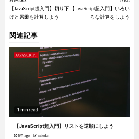
Continue
Previous
Next
Reading
【JavaScript超入門】切り下
【JavaScript超入門】いろい
げと累乗を計算しよう
ろな計算をしよう
関連記事
JAVASCRIPT
1 min read
【JavaScript超入門】リストを逆順にしよう
6年 ago
mizokei