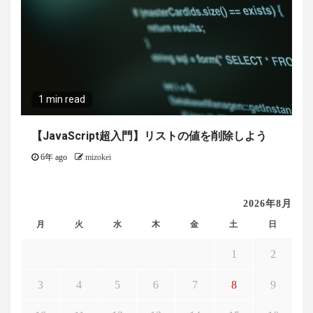
1 min read
【JavaScript超入門】リストの値を削除しよう
6年 ago
mizokei
2026年8月
月
火
水
木
金
土
日
1
2
3
4
5
6
7
8
9