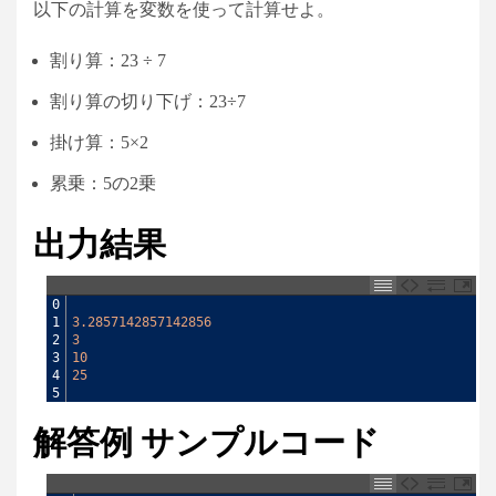
以下の計算を変数を使って計算せよ。
割り算：23 ÷ 7
割り算の切り下げ：23÷7
掛け算：5×2
累乗：5の2乗
出力結果
0
1
3.2857142857142856
2
3
3
10
4
25
5
解答例 サンプルコード