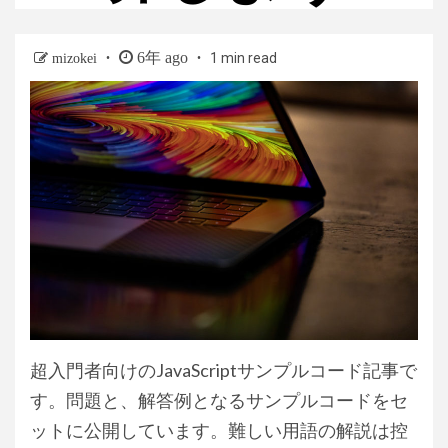
6年 ago
1 min read
mizokei
超入門者向けのJavaScriptサンプルコード記事で
す。問題と、解答例となるサンプルコードをセ
ットに公開しています。難しい用語の解説は控