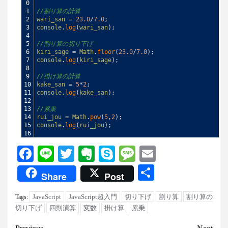
0
1
//割り算の計算
2
wari_san
=
23.0
/
7.0
;
3
console
.
log
(
wari_san
)
;
4
5
//割り算の切り下げ
6
kiri_sage
=
Math
.
floor
(
23.0
/
7.0
)
;
7
console
.
log
(
kiri_sage
)
;
8
9
//掛け算の計算
10
kake_san
=
5
*
2
;
11
console
.
log
(
kake_san
)
;
12
13
//累乗
14
rui_jou
=
Math
.
pow
(
5
,
2
)
;
15
console
.
log
(
rui_jou
)
;
16
Facebook
Line
Twitter
Evernote
Skype
Message
Email
共
Share
Post
有
JavaScript
JavaScript超入門
切り下げ
割り算
割り算の
Tags:
切り下げ
四則演算
変数
掛け算
累乗