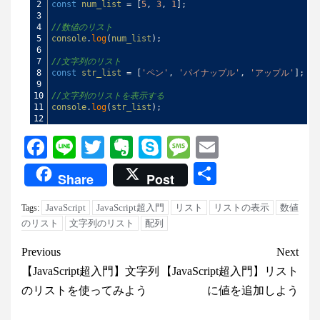
2
const
num_list
=
[
5
,
3
,
1
]
;
3
4
//数値のリスト
5
console
.
log
(
num_list
)
;
6
7
//文字列のリスト
8
const
str_list
=
[
'ペン'
,
'パイナップル'
,
'アップル'
]
;
9
10
//文字列のリストを表示する
11
console
.
log
(
str_list
)
;
12
Facebook
Line
Twitter
Evernote
Skype
Message
Email
共
Share
Post
有
JavaScript
JavaScript超入門
リスト
リストの表示
数値
Tags:
のリスト
文字列のリスト
配列
Continue
Previous
Next
Reading
【JavaScript超入門】文字列
【JavaScript超入門】リスト
のリストを使ってみよう
に値を追加しよう