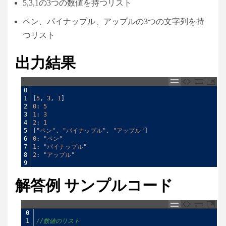
5,3,1の3つの数値を持つリスト
ペン、パイナップル、アップルの3つの文字列を持
つリスト
出力結果
0
1
[
5
,
3
,
1
]
2
0
:
5
3
1
:
3
4
2
:
1
5
[
"ペン"
,
"パイナップル"
,
"アップル"
]
6
0
:
"ペン"
7
1
:
"パイナップル"
8
2
:
"アップル"
9
解答例 サンプルコード
0
1
//数値のリスト