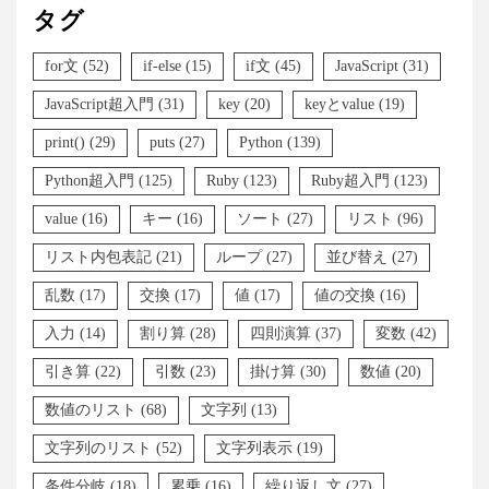
タグ
for文
(52)
if-else
(15)
if文
(45)
JavaScript
(31)
JavaScript超入門
(31)
key
(20)
keyとvalue
(19)
print()
(29)
puts
(27)
Python
(139)
Python超入門
(125)
Ruby
(123)
Ruby超入門
(123)
value
(16)
キー
(16)
ソート
(27)
リスト
(96)
リスト内包表記
(21)
ループ
(27)
並び替え
(27)
乱数
(17)
交換
(17)
値
(17)
値の交換
(16)
入力
(14)
割り算
(28)
四則演算
(37)
変数
(42)
引き算
(22)
引数
(23)
掛け算
(30)
数値
(20)
数値のリスト
(68)
文字列
(13)
文字列のリスト
(52)
文字列表示
(19)
条件分岐
(18)
累乗
(16)
繰り返し文
(27)