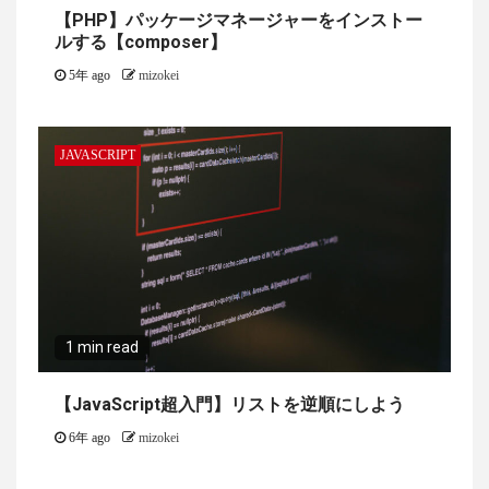
【PHP】パッケージマネージャーをインストー
ルする【composer】
5年 ago
mizokei
JAVASCRIPT
1 min read
【JavaScript超入門】リストを逆順にしよう
6年 ago
mizokei