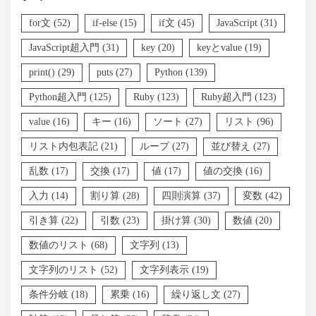
for文
(52)
if-else
(15)
if文
(45)
JavaScript
(31)
JavaScript超入門
(31)
key
(20)
keyとvalue
(19)
print()
(29)
puts
(27)
Python
(139)
Python超入門
(125)
Ruby
(123)
Ruby超入門
(123)
value
(16)
キー
(16)
ソート
(27)
リスト
(96)
リスト内包表記
(21)
ループ
(27)
並び替え
(27)
乱数
(17)
交換
(17)
値
(17)
値の交換
(16)
入力
(14)
割り算
(28)
四則演算
(37)
変数
(42)
引き算
(22)
引数
(23)
掛け算
(30)
数値
(20)
数値のリスト
(68)
文字列
(13)
文字列のリスト
(52)
文字列表示
(19)
条件分岐
(18)
累乗
(16)
繰り返し文
(27)