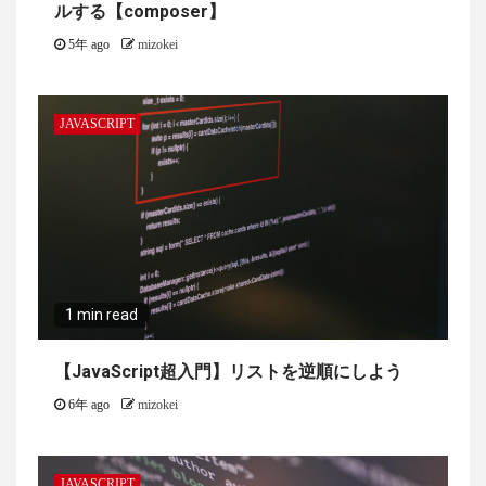
ルする【composer】
5年 ago
mizokei
JAVASCRIPT
1 min read
【JavaScript超入門】リストを逆順にしよう
6年 ago
mizokei
JAVASCRIPT