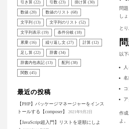
引き算
(22)
引数
(23)
掛け算
(30)
問題
数値
(20)
数値のリスト
(68)
しょ
文字列
(13)
文字列のリスト
(52)
とり
文字列表示
(19)
条件分岐
(18)
問
累乗
(16)
繰り返し文
(27)
計算
(12)
足し算
(22)
辞書
(34)
以下
辞書内包表記
(13)
配列
(38)
人
関数
(45)
名
コ
最近の投稿
ア
【PHP】パッケージマネージャーをインス
トールする【composer】
2021年9月2日
作成
よ。
【JavaScript超入門】リストを逆順にしよ