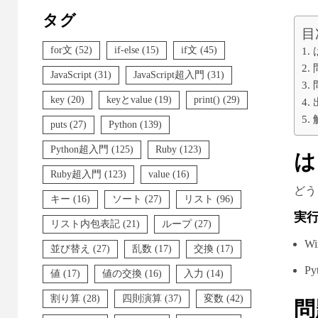
タグ
目
for文
(52)
if-else
(15)
if文
(45)
JavaScript
(31)
JavaScript超入門
(31)
key
(20)
keyとvalue
(19)
print()
(29)
puts
(27)
Python
(139)
Python超入門
(125)
Ruby
(123)
は
Ruby超入門
(123)
value
(16)
どう
キー
(16)
ソート
(27)
リスト
(96)
実
リスト内包表記
(21)
ループ
(27)
Wi
並び替え
(27)
乱数
(17)
交換
(17)
Py
値
(17)
値の交換
(16)
入力
(14)
割り算
(28)
四則演算
(37)
変数
(42)
問