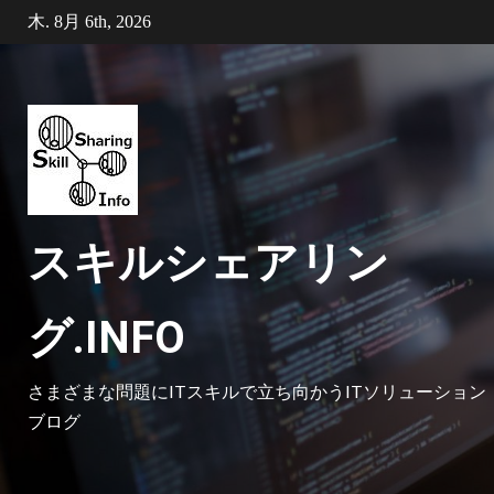
Skip
木. 8月 6th, 2026
to
content
スキルシェアリン
グ.INFO
さまざまな問題にITスキルで立ち向かうITソリューション
ブログ