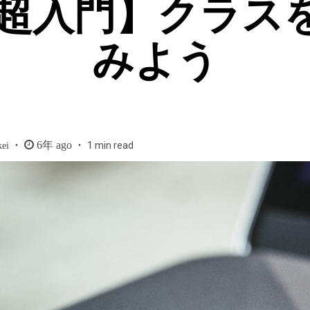
on超入門】クラ
みよう
6年 ago
1 min read
kei