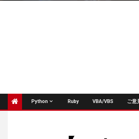
Python
Ruby
VBA/VBS
ご意