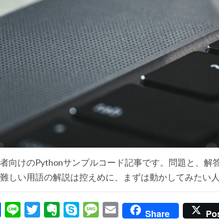
者向けのPythonサンプルコード記事です。問題と、
。難しい用語の解説は控えめに、まずは動かしてみたい
Facebook
Line
Twitter
Evernote
Skype
Message
Email
Share
Po