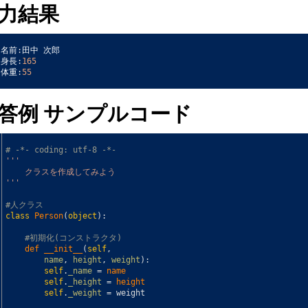
力結果
名前
:
田中
次郎
身長
:
165
体重
:
55
答例 サンプルコード
# -*- coding: utf-8 -*-
''
'
    クラスを作成してみよう
'
''
#人クラス
class
Person
(
object
)
:
#初期化(コンストラクタ)
def 
__init__
(
self
,
name
,
height
,
weight
)
:
self
.
_name
=
name
self
.
_height
=
height
self
.
_weight
=
weight