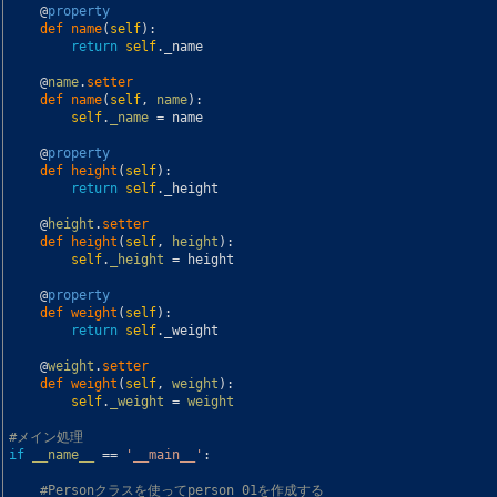
@
property
def 
name
(
self
)
:
return
self
.
_name
@
name
.
setter
def 
name
(
self
,
name
)
:
self
.
_name
=
name
@
property
def 
height
(
self
)
:
return
self
.
_height
@
height
.
setter
def 
height
(
self
,
height
)
:
self
.
_height
=
height
@
property
def 
weight
(
self
)
:
return
self
.
_weight
@
weight
.
setter
def 
weight
(
self
,
weight
)
:
self
.
_weight
=
weight
#メイン処理
if
__name__
==
'__main__'
:
#Personクラスを使ってperson_01を作成する